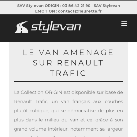
Passer
SAV Stylevan ORIGIN : 03 86 42 21 90 I SAV Stylevan
EMOTION : contact@fleurette.fr
au
contenu
LE VAN AMENAGE
SUR
RENAULT
TRAFIC
La Collection ORIGIN est disponible sur base de
Renault Trafic, un van français aux courbes
plutôt cubique, qui se démocratise de plus en
plus dans le milieu du van et ce, grâce à son
grand volume intérieur, notamment sa largeur