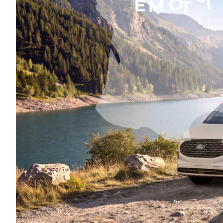
L
E
R
E
S
E
E
M
O
T
I
O