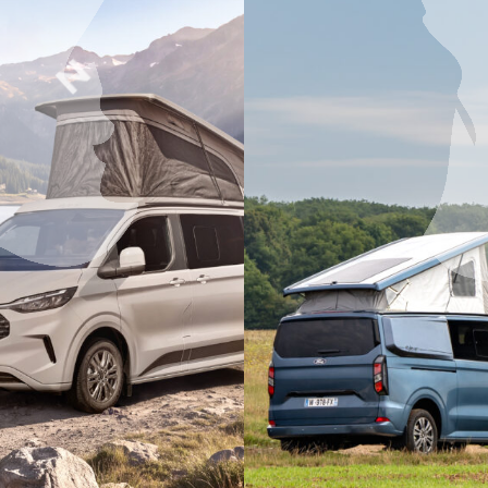
A
U
N