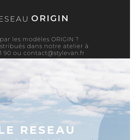
ORIGIN
RESEAU
 par les modèles ORIGIN ?
stribués dans notre atelier à
1 90 ou contact@stylevan.fr