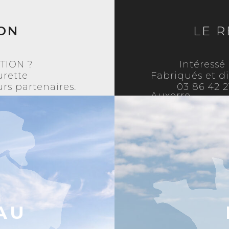
ON
LE 
OTION ?
Intéressé
urette
Fabriqués et di
rs partenaires.
03 86 42 2
Auxerre