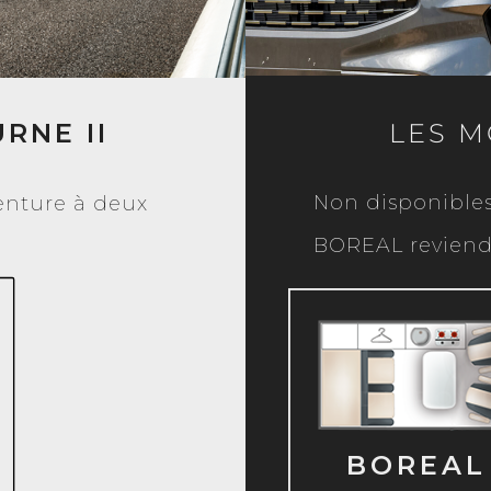
RNE II
LES 
Non disponibles
venture à deux
BOREAL reviendr
66
INDISPON
BOREAL