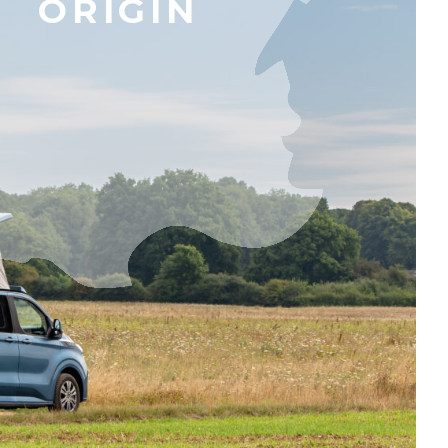
L
E
R
E
S
E
A
U
O
R
I
G
I
N