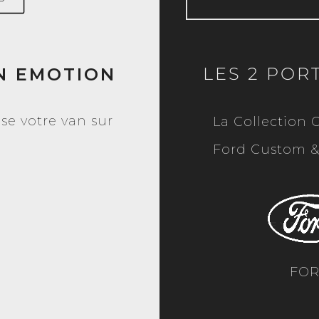
LES 2 POR
N EMOTION
e votre van sur
La Collection O
Ford Custom & 
EXPL
FO