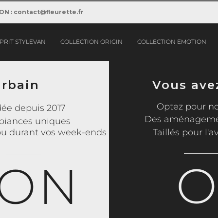
ION : contact@fleurette.fr
SPRIT STYLEVAN
COLLECTION ORIGIN
COLLECTION EMOTION
urbain
Vous ave
Optez pour no
ée depuis 2017
Des aménagement
iances uniques
ou durant vos week-ends
Taillés pour l'
_____
______
N
O
ION