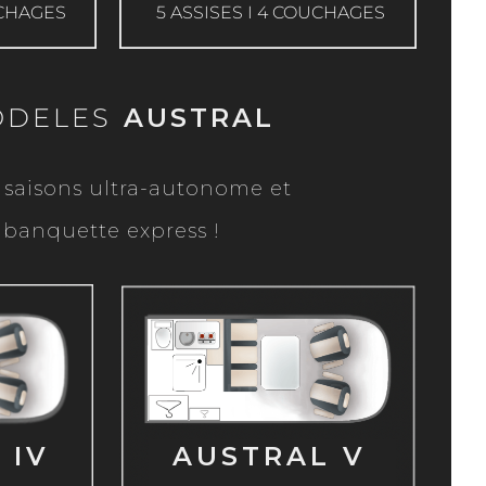
UCHAGES
5 ASSISES I 4 COUCHAGES
ODELES
AUSTRAL
 saisons ultra-autonome et
 banquette express !
EXPLORER
ER
 IV
AUSTRAL V