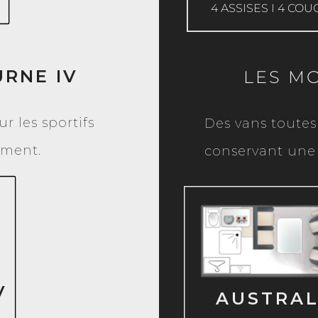
4 ASSISES I 4 CO
RNE IV
LES M
r les sportifs
Des vans toutes
ement.
conservant une
EXPLOR
V
AUSTRAL