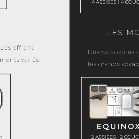
4 ASSISES I 4 CO
LES M
ues offrant
Des vans dotés d
ents variés.
les grands voyag
EXPLOR
EQUINOX
2 ASSISES I 2 CO
S