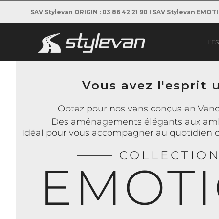
Passer
SAV Stylevan ORIGIN : 03 86 42 21 90 I SAV Stylevan EMOT
au
contenu
L’E
Vous avez l'esprit 
Optez pour nos vans conçus en Vend
Des aménagements élégants aux amb
Idéal pour vous accompagner au quotidien 
______
COLLECTIO
EMOT