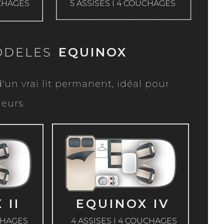
UCHAGES
5 ASSISES I 4 COUCHAGES
ODELES
EQUINOX
'un vrai lit permanent, idéal pour
eurs.
EXPLORER
ER
 II
EQUINOX IV
UCHAGES
4 ASSISES I 4 COUCHAGES