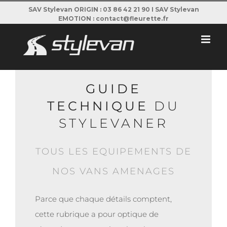
Passer
SAV Stylevan ORIGIN : 03 86 42 21 90 I SAV Stylevan
EMOTION : contact@fleurette.fr
au
contenu
GUIDE
TECHNIQUE
DU
STYLEVANER
TOUS LES EQUIPEMENTS DE
NOS VANS AMENAGES
Parce que chaque détails comptent,
cette rubrique a pour optique de