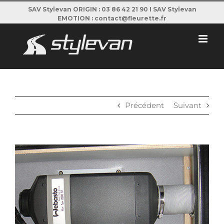
Passer
SAV Stylevan ORIGIN : 03 86 42 21 90 I SAV Stylevan
EMOTION : contact@fleurette.fr
au
contenu
Précédent
Suivant
View
Larger
Image