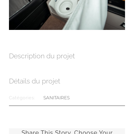
Description du projet
Détails du projet
SANITAIRES
Catégories:
Share This Story, Choose Your