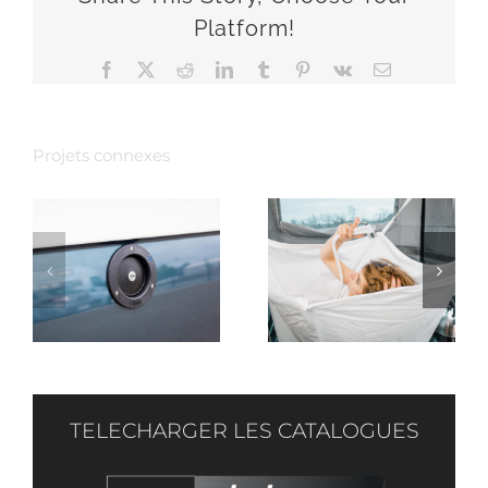
Platform!
Facebook
X
Reddit
LinkedIn
Tumblr
Pinterest
Vk
Email
Projets connexes
LA
LA
DOUCHETTE
DOUCHETTE
D’INTERIEUR
D’EXTERIEUR
TELECHARGER LES CATALOGUES