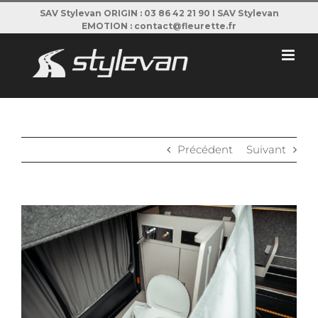
Passer
SAV Stylevan ORIGIN : 03 86 42 21 90 I SAV Stylevan
EMOTION : contact@fleurette.fr
au
contenu
Précédent
Suivant
View
Larger
Image