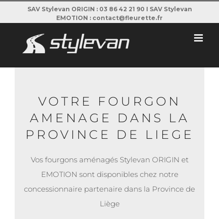
Passer
SAV Stylevan ORIGIN : 03 86 42 21 90 I SAV Stylevan
EMOTION : contact@fleurette.fr
au
contenu
VOTRE FOURGON
AMENAGE DANS LA
PROVINCE DE LIEGE
Vos fourgons aménagés Stylevan ORIGIN et
EMOTION sont disponibles chez notre
concessionnaire partenaire dans la Province de
Liège