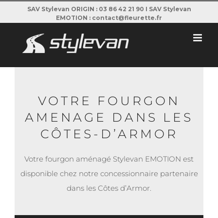
Passer
SAV Stylevan ORIGIN : 03 86 42 21 90 I SAV Stylevan
EMOTION : contact@fleurette.fr
au
contenu
VOTRE FOURGON
AMENAGE DANS LES
CÔTES-D’ARMOR
Votre fourgon aménagé Stylevan EMOTION est
disponible chez notre concessionnaire partenaire
dans les Côtes d’Armor.