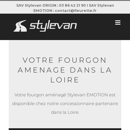
Passer
SAV Stylevan ORIGIN : 03 86 42 21 90 I SAV Stylevan
EMOTION : contact@fleurette.fr
au
contenu
VOTRE FOURGON
AMENAGE DANS LA
LOIRE
Votre fourgon aménagé Stylevan EMOTION est
disponible chez notre concessionnaire partenaire
dans la Loire.