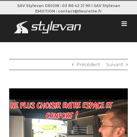
Passer
SAV Stylevan ORIGIN : 03 86 42 21 90 I SAV Stylevan
EMOTION : contact@fleurette.fr
au
contenu
Précédent
Suivant
View
Larger
Image