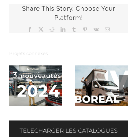
Share This Story, Choose Your
Platform!
Facebook
X
Reddit
LinkedIn
Tumblr
Pinterest
Vk
Email
Projets connexes
LE
VISITE DE
NOUVEAU
L’AUSTRAL
ÉS
BOREAL IV
IMPROVISÉE
ET SES 3
AU SALON
4
ÉVOLUTIONS
DES VDL
TELECHARGER LES CATALOGUES