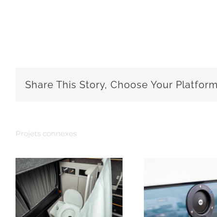
Share This Story, Choose Your Platform
Projets connexes
LES RESERVES
LA DO
S
D’EAU
D’INT