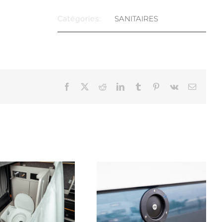
SANITAIRES
Catégories:
Facebook
X
Reddit
LinkedIn
Tumblr
Pinterest
Vk
Email
LES RESERVES
LA DOUCHETTE
D’EAU
D’INTERIEUR