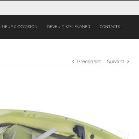
NEUF & OCCASION
DEVENIR STYLEVANER
CONTACTS
Précédent
Suivant