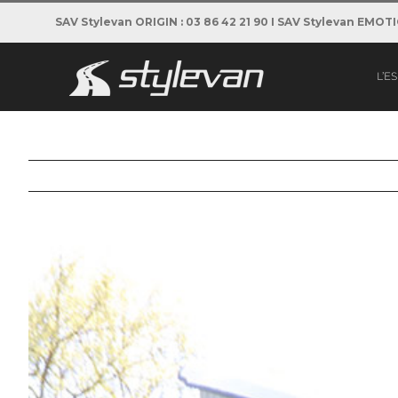
Passer
SAV Stylevan ORIGIN : 03 86 42 21 90 I SAV Stylevan EMOT
au
contenu
L’E
View
Larger
Image