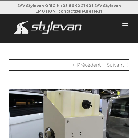
Passer
SAV Stylevan ORIGIN : 03 86 42 21 90 I SAV Stylevan
EMOTION : contact@fleurette.fr
au
contenu
Précédent
Suivant
View
Larger
Image