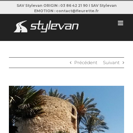
Passer
SAV Stylevan ORIGIN : 03 86 42 21 90 I SAV Stylevan
EMOTION : contact@fleurette.fr
au
contenu
Précédent
Suivant
View
Larger
Image