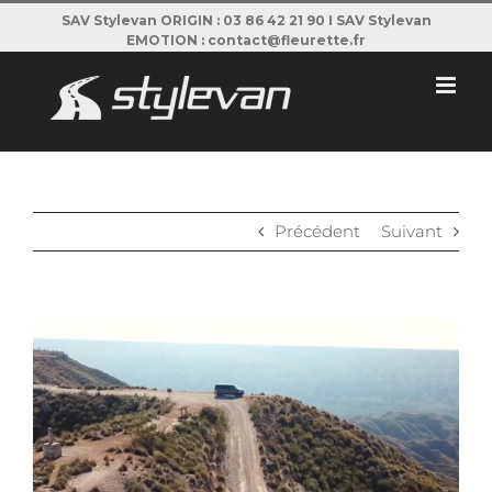
Passer
SAV Stylevan ORIGIN : 03 86 42 21 90 I SAV Stylevan
EMOTION : contact@fleurette.fr
au
contenu
Précédent
Suivant
View
Larger
Image