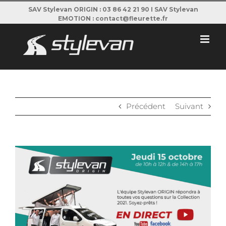
Passer
SAV Stylevan ORIGIN : 03 86 42 21 90 I SAV Stylevan
EMOTION : contact@fleurette.fr
au
contenu
Précédent
Suivant
View
Larger
Image