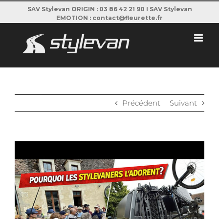
Passer
SAV Stylevan ORIGIN : 03 86 42 21 90 I SAV Stylevan
EMOTION : contact@fleurette.fr
au
contenu
Précédent
Suivant
View
Larger
Image