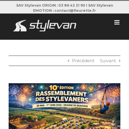
Passer
SAV Stylevan ORIGIN : 03 86 42 21 90 I SAV Stylevan
EMOTION : contact@fleurette.fr
au
contenu
Précédent
Suivant
View
Larger
Image