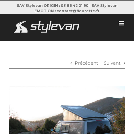
Passer
SAV Stylevan ORIGIN : 03 86 42 21 90 I SAV Stylevan
EMOTION : contact@fleurette.fr
au
contenu
Précédent
Suivant
View
Larger
Image