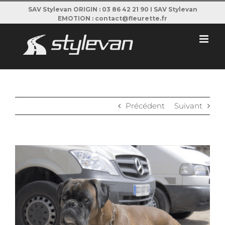
Passer
SAV Stylevan ORIGIN : 03 86 42 21 90 I SAV Stylevan
EMOTION : contact@fleurette.fr
au
contenu
Précédent
Suivant
View
Larger
Image