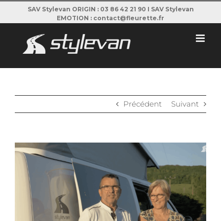
Passer
SAV Stylevan ORIGIN : 03 86 42 21 90 I SAV Stylevan
EMOTION : contact@fleurette.fr
au
contenu
Précédent
Suivant
View
Larger
Image