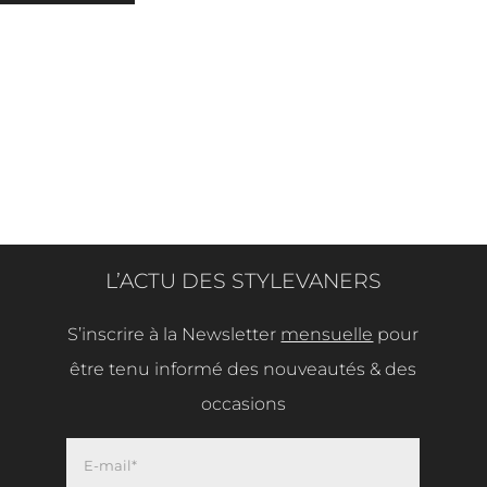
L’ACTU DES STYLEVANERS
S’inscrire à la Newsletter
mensuelle
pour
être tenu informé des nouveautés & des
occasions