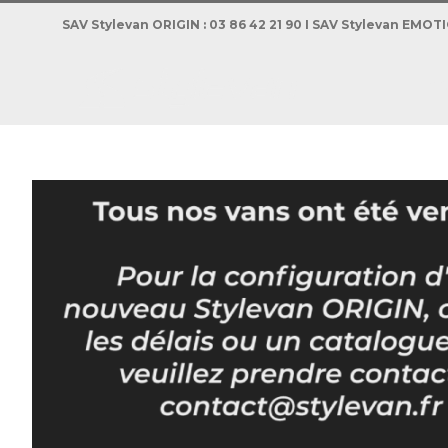
Passer
SAV Stylevan ORIGIN : 03 86 42 21 90 I SAV Stylevan EMOT
au
contenu
L’E